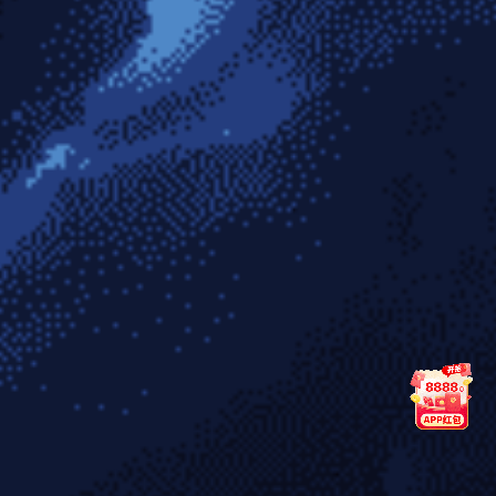
障数据在九游官方网页版-九游(中国)体系中传输过程的
配日志溯源功能，协助事后安全验证与应急响应。
时分析处理，防止可疑操作对平台正常秩序造成干