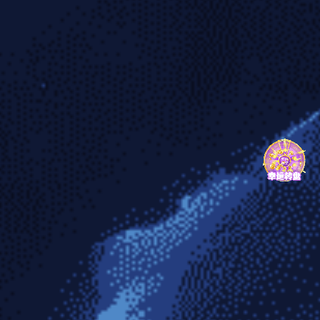
风控识别成功率
99.2%
欺诈行为识别
级
别与权限隔离，为九游电子娱乐官方网站平台用户建立