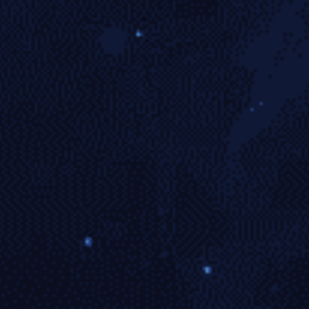
v6.0.0 · 发布于 2025年3月