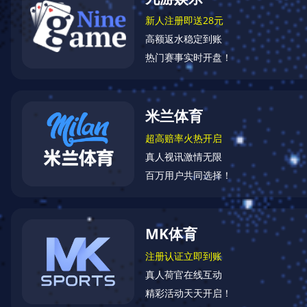
立即下载九游电子娱乐官方网站APP
九游电子娱乐官方网站
是一家面向
我们整合
高清赛事直播、数据分析
平台通过多项国际安全认证，系统架
术与客服团队，确保每位用户都能