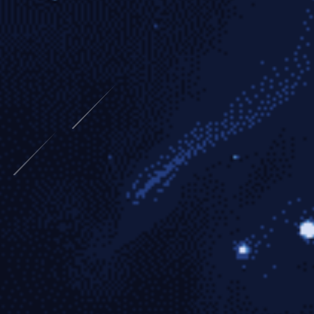
响应速度
0.18s
平均页面加载