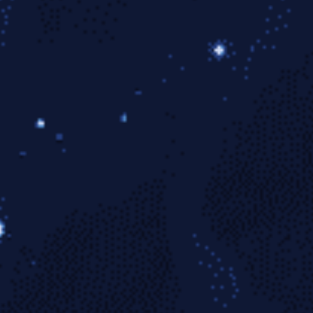
AI推荐准确率
稳定上传速率
92.6%
98%
赛事个性推荐
用户数据反馈
安全流程层
访问身份控制
采用IP定位、设备识
第一道防线。
通信加密协议