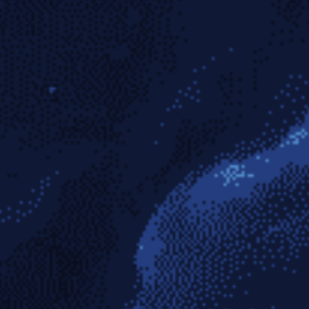
全站部署TLS协议，保
完整性与保密性。
行为审计机制
记录关键行为轨迹，搭
实时异常拦截
系统对异常请求进行即
扰。
版本更新记录