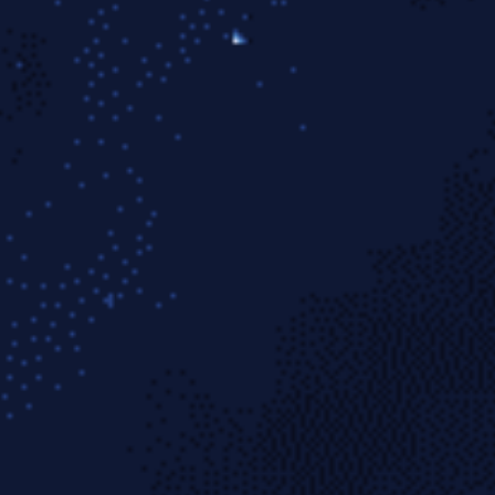
响应效率与数据稳定性。